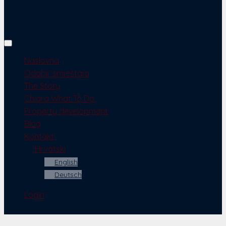
Naslovna
Odabir smještaja
The Story
Chiara What To Do
Property development
Blog
Kontakt
Hrvatski
English
Deutsch
Login