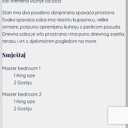
sat vremena vožnje od Ičića.
Stan ima dva posebno dizajnirana spavaća prostora.
Svaka spavaća soba ima vlastitu kupaonicu, velike
ormare, potpuno opremljenu kuhinju s perilicom posuđa.
Dnevna soba je vrlo prostrana i ima puno dnevnog svjetla,
terasu i vrt s djelomičnim pogledom na more.
Smještaj
Master bedroom 1
1 King size
2 Gostiju
Master bedroom 2
1 King size
2 Gostiju