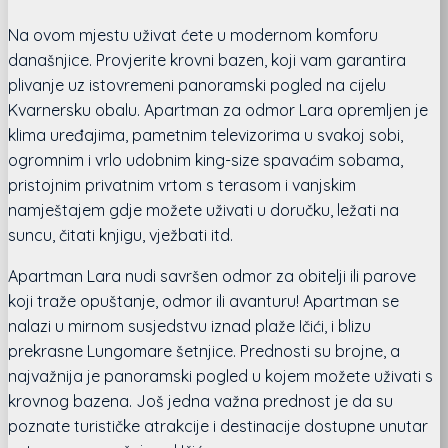
Na ovom mjestu uživat ćete u modernom komforu
današnjice. Provjerite krovni bazen, koji vam garantira
plivanje uz istovremeni panoramski pogled na cijelu
Kvarnersku obalu. Apartman za odmor Lara opremljen je
klima uređajima, pametnim televizorima u svakoj sobi,
ogromnim i vrlo udobnim king-size spavaćim sobama,
pristojnim privatnim vrtom s terasom i vanjskim
namještajem gdje možete uživati u doručku, ležati na
suncu, čitati knjigu, vježbati itd.
Apartman Lara nudi savršen odmor za obitelji ili parove
koji traže opuštanje, odmor ili avanturu! Apartman se
nalazi u mirnom susjedstvu iznad plaže Ičići, i blizu
prekrasne Lungomare šetnjice. Prednosti su brojne, a
najvažnija je panoramski pogled u kojem možete uživati s
krovnog bazena. Još jedna važna prednost je da su
poznate turističke atrakcije i destinacije dostupne unutar