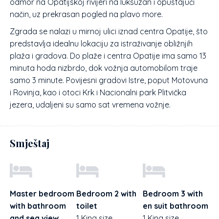
odmor na Opatijskoj rivijeri na luksuzan i opuštajući
način, uz prekrasan pogled na plavo more.
Zgrada se nalazi u mirnoj ulici iznad centra Opatije, što
predstavlja idealnu lokaciju za istraživanje obližnjih
plaža i gradova. Do plaže i centra Opatije ima samo 13
minuta hoda nizbrdo, dok vožnja automobilom traje
samo 3 minute. Povijesni gradovi Istre, poput Motovuna
i Rovinja, kao i otoci Krk i Nacionalni park Plitvička
jezera, udaljeni su samo sat vremena vožnje.
Smještaj
Master bedroom
Bedroom 2 with
Bedroom 3 with
with bathroom
toilet
en suit bathroom
and sea view
1 King size
1 King size