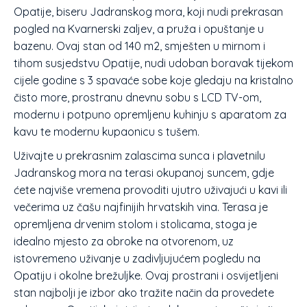
Opatije, biseru Jadranskog mora, koji nudi prekrasan
pogled na Kvarnerski zaljev, a pruža i opuštanje u
bazenu. Ovaj stan od 140 m2, smješten u mirnom i
tihom susjedstvu Opatije, nudi udoban boravak tijekom
cijele godine s 3 spavaće sobe koje gledaju na kristalno
čisto more, prostranu dnevnu sobu s LCD TV-om,
modernu i potpuno opremljenu kuhinju s aparatom za
kavu te modernu kupaonicu s tušem.
Uživajte u prekrasnim zalascima sunca i plavetnilu
Jadranskog mora na terasi okupanoj suncem, gdje
ćete najviše vremena provoditi ujutro uživajući u kavi ili
večerima uz čašu najfinijih hrvatskih vina. Terasa je
opremljena drvenim stolom i stolicama, stoga je
idealno mjesto za obroke na otvorenom, uz
istovremeno uživanje u zadivljujućem pogledu na
Opatiju i okolne brežuljke. Ovaj prostrani i osvijetljeni
stan najbolji je izbor ako tražite način da provedete