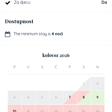
Za djecu:
Da
Dostupnost
The minimum stay is
4 noći
kolovoz
2026
P
U
S
Č
P
S
N
1
2
3
4
5
6
7
8
9
10
11
12
13
14
15
16