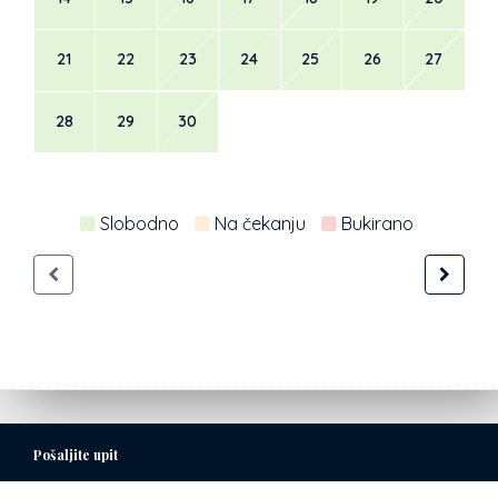
21
22
23
24
25
26
27
28
29
30
Slobodno
Na čekanju
Bukirano
Pošaljite upit