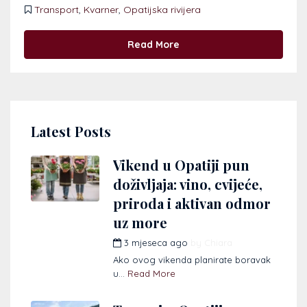
Transport
,
Kvarner
,
Opatijska rivijera
Read More
Latest Posts
Vikend u Opatiji pun
doživljaja: vino, cvijeće,
priroda i aktivan odmor
uz more
3 mjeseca ago
by
Chiara
Ako ovog vikenda planirate boravak
u...
Read More