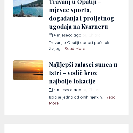
Travanj u Opatiji –
mjesec sporta,
događanja i proljetnog
ugođaja na Kvarneru
4 mjeseca ago
by
Chiara
Travanj u Opatiji donosi početak
življeg...
Read More
Najljepši zalasci sunca u
Istri – vodič kroz
najbolje lokacije
4 mjeseca ago
by
Chiara
Istra je jedna od onih rijetkih...
Read
More