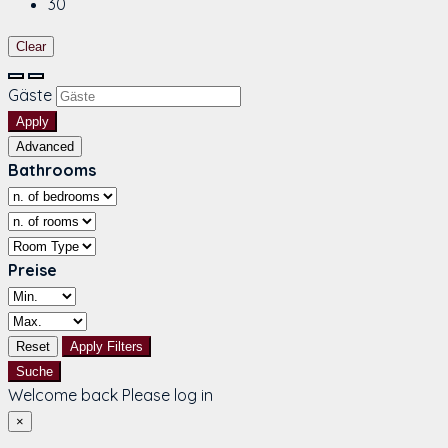
30
Clear
Gäste
Apply
Advanced
Bathrooms
Preise
Reset
Apply Filters
Suche
Welcome back Please log in
×