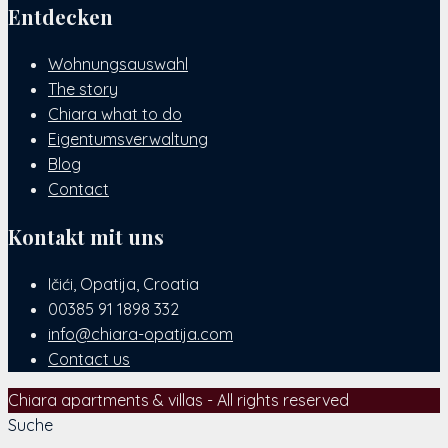
Entdecken
Wohnungsauswahl
The story
Chiara what to do
Eigentumsverwaltung
Blog
Contact
Kontakt mit uns
Ičići, Opatija, Croatia
00385 91 1898 332
info@chiara-opatija.com
Contact us
Chiara apartments & villas - All rights reserved
Suche