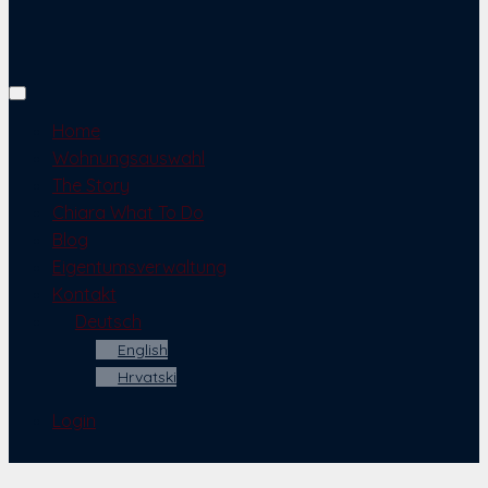
Home
Wohnungsauswahl
The Story
Chiara What To Do
Blog
Eigentumsverwaltung
Kontakt
Deutsch
English
Hrvatski
Login