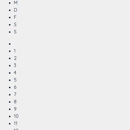
M
D
F
S
S
1
2
3
4
5
6
7
8
9
10
11