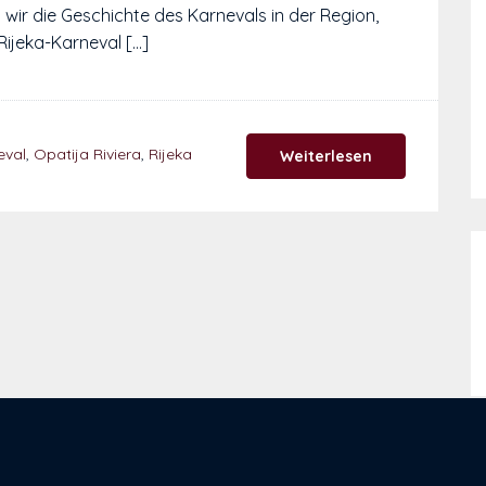
wir die Geschichte des Karnevals in der Region,
ijeka-Karneval […]
eval
,
Opatija Riviera
,
Rijeka
Weiterlesen