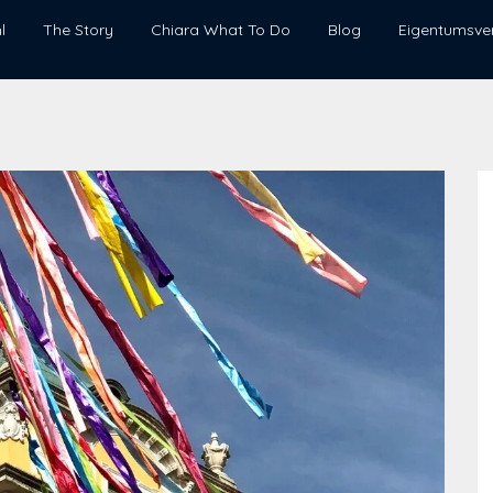
l
The Story
Chiara What To Do
Blog
Eigentumsve