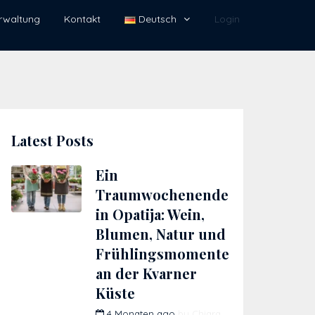
rwaltung
Kontakt
Deutsch
Login
Latest Posts
Ein
Traumwochenende
in Opatija: Wein,
Blumen, Natur und
Frühlingsmomente
an der Kvarner
Küste
4 Monaten ago
by
Chiara