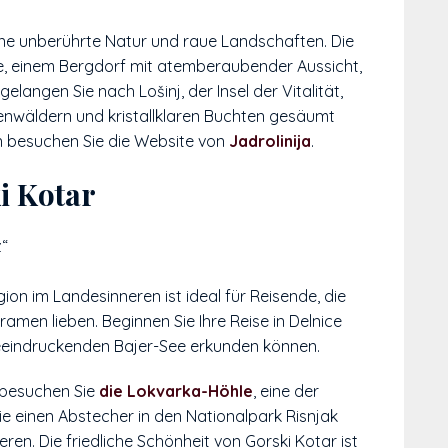
ine unberührte Natur und raue Landschaften. Die
e, einem Bergdorf mit atemberaubender Aussicht,
elangen Sie nach Lošinj, der Insel der Vitalität,
enwäldern und kristallklaren Buchten gesäumt
n besuchen Sie die Website von
Jadrolinija
.
i Kotar
z“
ion im Landesinneren ist ideal für Reisende, die
men lieben. Beginnen Sie Ihre Reise in Delnice
beeindruckenden Bajer-See erkunden können.
 besuchen Sie
die Lokvarka-Höhle
, eine der
ie einen Abstecher in den Nationalpark Risnjak
n. Die friedliche Schönheit von Gorski Kotar ist