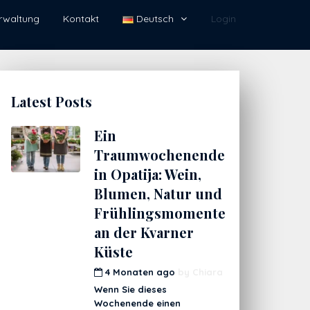
rwaltung
Kontakt
Deutsch
Login
Latest Posts
Ein
Traumwochenende
in Opatija: Wein,
Blumen, Natur und
Frühlingsmomente
an der Kvarner
Küste
4 Monaten ago
by
Chiara
Wenn Sie dieses
Wochenende einen