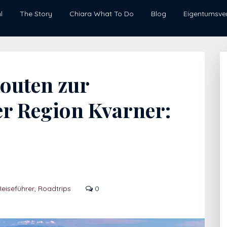
l
The Story
Chiara What To Do
Blog
Eigentumsve
outen zur
r Region Kvarner:
Reiseführer
,
Roadtrips
0