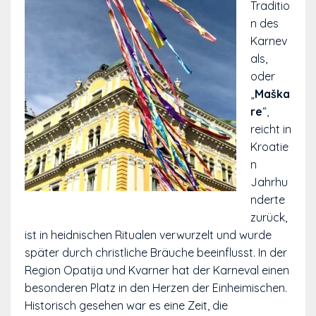
Traditio
n des
Karnev
als,
oder
„
Maška
re
“,
reicht in
Kroatie
n
Jahrhu
nderte
zurück,
ist in heidnischen Ritualen verwurzelt und wurde
später durch christliche Bräuche beeinflusst. In der
Region Opatija und Kvarner hat der Karneval einen
besonderen Platz in den Herzen der Einheimischen.
Historisch gesehen war es eine Zeit, die