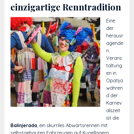
einzigartige Renntradition
Eine
der
herausr
agende
n
Verans
taltung
en in
Opatija
währen
d der
Karnev
alszeit
ist die
Balinjerada
, ein skurriles Abwärtsrennen mit
selbstgebauten Fahrzeugen auf Kugellagern