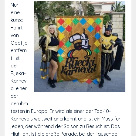
Nur
eine
kurze
Fahrt
von
Opatija
entfern
t, ist
der
Rijeka-
Karnev
al einer
der
berühm
testen in Europa. Er wird als einer der Top-10-
Karnevals weltweit anerkannt und ist ein Muss für
jeden, der während der Saison zu Besuch ist. Das
Highlight ist die große Parade, bei der Tausende