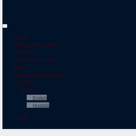
Home
Wohnungsauswahl
The Story
Chiara What To Do
Blog
Eigentumsverwaltung
Kontakt
Deutsch
English
Hrvatski
Login